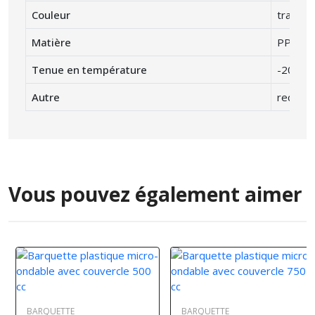
Couleur
translu
Matière
PP poly
Tenue en température
-20° C 
Autre
recycla
Vous pouvez également aimer
BARQUETTE
BARQUETTE