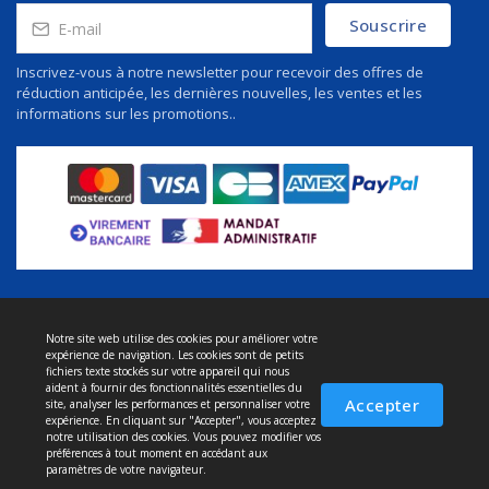
Souscrire
Inscrivez-vous à notre newsletter pour recevoir des offres de
réduction anticipée, les dernières nouvelles, les ventes et les
informations sur les promotions..
Notre site web utilise des cookies pour améliorer votre
À propos de nous
expérience de navigation. Les cookies sont de petits
Politique de confidentialité
fichiers texte stockés sur votre appareil qui nous
aident à fournir des fonctionnalités essentielles du
Conditions et service
Accepter
site, analyser les performances et personnaliser votre
expérience. En cliquant sur "Accepter", vous acceptez
Politique de retour
notre utilisation des cookies. Vous pouvez modifier vos
préférences à tout moment en accédant aux
Livraison
paramètres de votre navigateur.