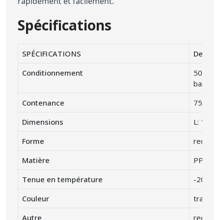
rapidement et facilement.
Spécifications
SPÉCIFICATIONS
Descrip
Conditionnement
50 barq
barquet
Contenance
750 cc 
Dimensions
L: 180 
Forme
rectang
Matière
PP poly
Tenue en température
-20° C 
Couleur
transpa
Autre
recycla