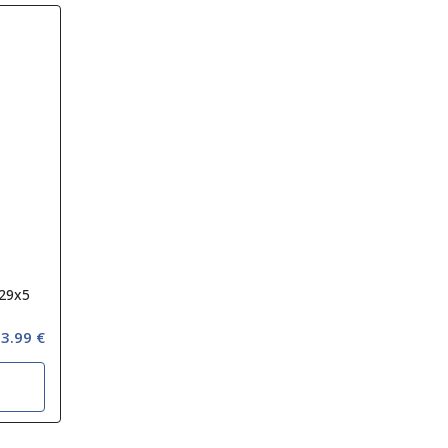
x29x5
3.99 €