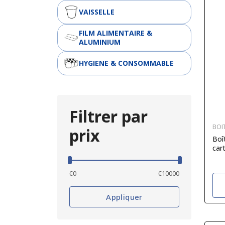
VAISSELLE
FILM ALIMENTAIRE &
ALUMINIUM
HYGIENE & CONSOMMABLE
Filtrer par
BOI
prix
Boî
car
€
0
€
10000
Appliquer