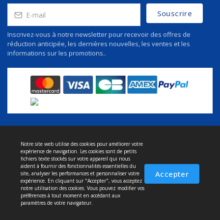
Souscrire
Inscrivez-vous à notre newsletter pour recevoir des offres de
réduction anticipée, les dernières nouvelles, les ventes et les
informations sur les promotions..
Notre site web utilise des cookies pour améliorer votre
À propos de nous
expérience de navigation. Les cookies sont de petits
Politique de confidentialité
fichiers texte stockés sur votre appareil qui nous
aident à fournir des fonctionnalités essentielles du
Conditions et service
Accepter
site, analyser les performances et personnaliser votre
expérience. En cliquant sur "Accepter", vous acceptez
Politique de retour
notre utilisation des cookies. Vous pouvez modifier vos
préférences à tout moment en accédant aux
Livraison
paramètres de votre navigateur.