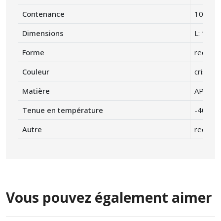
Contenance
1000 cc
Dimensions
L: 190 
Forme
rectang
Couleur
cristal
Matière
APET (p
Tenue en température
-40° C 
Autre
recycla
Vous pouvez également aimer