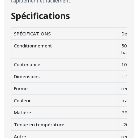
rapidement et facilement.
Spécifications
SPÉCIFICATIONS
Descrip
Conditionnement
50 barq
barquet
Contenance
1000 cc
Dimensions
L: 180 
Forme
recrang
Couleur
transpa
Matière
PP poly
Tenue en température
-20 ° C
Autre
recycla