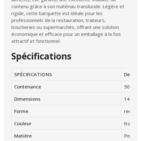
contenu grâce à son matériau translucide. Légère et
rigide, cette barquette est idéale pour les
professionnels de la restauration, traiteurs,
boucheries ou supermarchés, offrant une solution
économique et efficace pour un emballage à la fois
attractif et fonctionnel.
Spécifications
SPÉCIFICATIONS
Descrip
Contenance
500 cc 
Dimensions
143 x 
Forme
rectang
Couleur
translu
Matière
Polysty