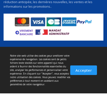
réduction anticipée, les dernières nouvelles, les ventes et les
informations sur les promotions..
Notre site web utilise des cookies pour améliorer votre
À propos de nous
expérience de navigation. Les cookies sont de petits
Politique de confidentialité
fichiers texte stockés sur votre appareil qui nous
aident à fournir des fonctionnalités essentielles du
Conditions et service
Accepter
site, analyser les performances et personnaliser votre
expérience. En cliquant sur "Accepter", vous acceptez
Politique de retour
notre utilisation des cookies. Vous pouvez modifier vos
préférences à tout moment en accédant aux
Livraison
paramètres de votre navigateur.