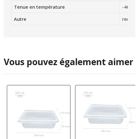
Tenue en température
-40° C 
Autre
recycla
Vous pouvez également aimer