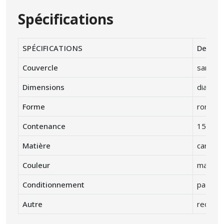
Spécifications
SPÉCIFICATIONS
Descrip
Couvercle
sans co
Dimensions
diamètr
Forme
rond
Contenance
1500 m
Matière
carton 
Couleur
marron
Conditionnement
paquet 
Autre
recycla