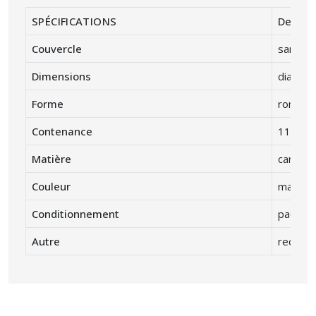
SPÉCIFICATIONS
Descrip
Couvercle
sans co
Dimensions
diamètr
Forme
rond
Contenance
1100 m
Matière
carton 
Couleur
marron
Conditionnement
paquet 
Autre
recycla