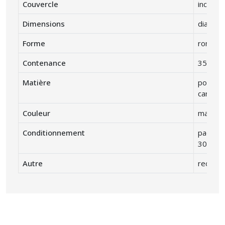
Couvercle
inclus
Dimensions
diamètr
Forme
rond
Contenance
35 cl
Matière
pot: ca
carton
Couleur
marron
Conditionnement
paquet 
300 pot
Autre
recycla