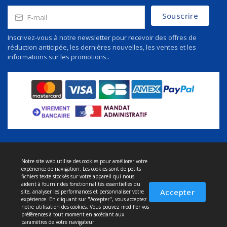
Souscrire
Inscrivez-vous à notre newsletter pour recevoir des offres de
réduction anticipée, les dernières nouvelles, les ventes et les
informations sur les promotions..
Notre site web utilise des cookies pour améliorer votre
À propos de nous
expérience de navigation. Les cookies sont de petits
Politique de confidentialité
fichiers texte stockés sur votre appareil qui nous
aident à fournir des fonctionnalités essentielles du
Conditions et service
Accepter
site, analyser les performances et personnaliser votre
expérience. En cliquant sur "Accepter", vous acceptez
Politique de retour
notre utilisation des cookies. Vous pouvez modifier vos
préférences à tout moment en accédant aux
Livraison
paramètres de votre navigateur.