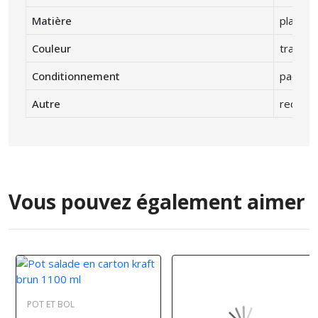
Matière
plastiq
Couleur
transpa
Conditionnement
paquet 
Autre
recycla
Vous pouvez également aimer
POT ET BOL