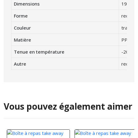
Dimensions
190 x 
Forme
rectang
Couleur
translu
Matière
PP poly
Tenue en température
-20° C 
Autre
recycla
Vous pouvez également aimer