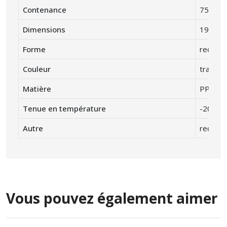
Contenance
750 ml 
Dimensions
190 x 
Forme
rectang
Couleur
translu
Matière
PP poly
Tenue en température
-20° C 
Autre
recycla
Vous pouvez également aimer