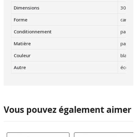
Dimensions
30 x 30
Forme
carré
Conditionnement
paquet 
Matière
papier :
Couleur
blanc
Autre
écolabe
Vous pouvez également aimer