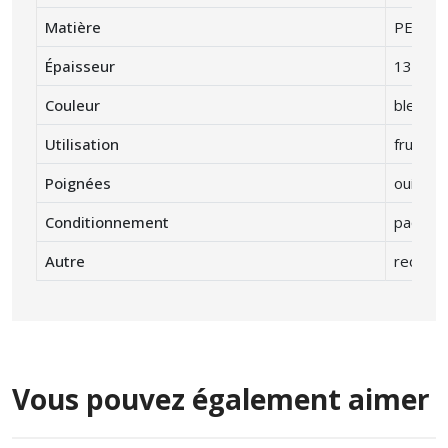
Matière
PEBD
Épaisseur
13 μ
Couleur
bleu
Utilisation
fruits e
Poignées
oui
Conditionnement
paquet 
Autre
recycla
Vous pouvez également aimer