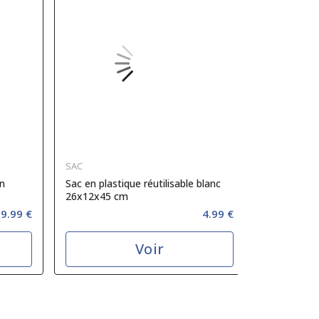
SAC
SAC
n
Sac en plastique réutilisable blanc
Sac en plas
26x12x45 cm
30x14x54 
9.99 €
4.99 €
Voir