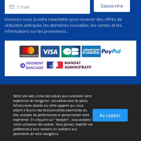
Souscrire
Inscrivez-vous à notre newsletter pour recevoir des offres de
réduction anticipée, les dernières nouvelles, les ventes et les
informations sur les promotions..
Notre site web utilise des cookies pour améliorer votre
À propos de nous
expérience de navigation. Les cookies sont de petits
Politique de confidentialité
fichiers texte stockés sur votre appareil qui nous
aident à fournir des fonctionnalités essentielles du
Conditions et service
Accepter
site, analyser les performances et personnaliser votre
expérience. En cliquant sur "Accepter", vous acceptez
Politique de retour
notre utilisation des cookies. Vous pouvez modifier vos
préférences à tout moment en accédant aux
Livraison
paramètres de votre navigateur.