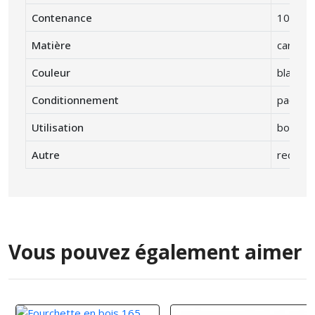
Contenance
10 / 12 
Matière
carton
Couleur
blanc d
Conditionnement
paquet 
Utilisation
boisson
Autre
recycla
Vous pouvez également aimer