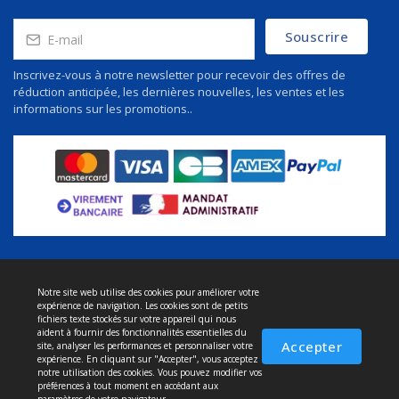
Souscrire
Inscrivez-vous à notre newsletter pour recevoir des offres de
réduction anticipée, les dernières nouvelles, les ventes et les
informations sur les promotions..
Notre site web utilise des cookies pour améliorer votre
À propos de nous
expérience de navigation. Les cookies sont de petits
Politique de confidentialité
fichiers texte stockés sur votre appareil qui nous
aident à fournir des fonctionnalités essentielles du
Conditions et service
Accepter
site, analyser les performances et personnaliser votre
expérience. En cliquant sur "Accepter", vous acceptez
Politique de retour
notre utilisation des cookies. Vous pouvez modifier vos
préférences à tout moment en accédant aux
Livraison