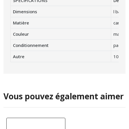
SPÉCIFICATIONS
Descrip
Dimensions
l bas: 9
Matière
carton k
Couleur
marron
Conditionnement
paquet 
Autre
100 % r
Vous pouvez également aimer