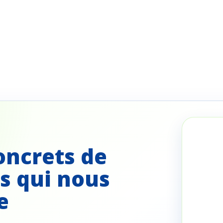
oncrets de
s qui nous
e