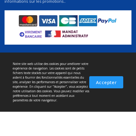
informations sur les promotions..
Notre site web utilise des cookies pour améliorer votre
À propos de nous
expérience de navigation. Les cookies sont de petits
Politique de confidentialité
fichiers texte stockés sur votre appareil qui nous
aident à fournir des fonctionnalités essentielles du
Conditions et service
Accepter
site, analyser les performances et personnaliser votre
expérience. En cliquant sur "Accepter", vous acceptez
Politique de retour
notre utilisation des cookies. Vous pouvez modifier vos
préférences à tout moment en accédant aux
Livraison
paramètres de votre navigateur.
Jasmin emballage 2026 © Tous droits réservés.